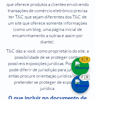
que oferece produtos a clientes envolvendo
transações de comércio eletrônico precisa
ter T&C que sejam diferentes dos T&C de
um site que oferece somente informações
(como um blog, uma página inicial de
encaminhamento a outras e assim por
diante).
T&C dão a você, como proprietário do site, a
possibilidade de se proteger contra
🇧🇷
possíveis exposições jurídicas. Porém, isso
pode diferir de jurisdição para jurisdição,
então procure orientação jurídica local se
🇫🇷
pretender se proteger de exposição
jurídica.
O que incluir no documento de
T&C
Em termos gerais, os T&C costumam
regular as seguintes questões: quem pode
usar o site; as formas de pagamento