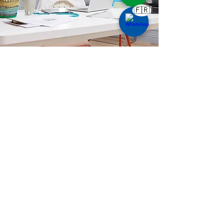
🇫🇷
Entraînement
Actuellement, mon travail est guidé par une
solide formation dans diverses approches
thérapeutiques, notamment :
✅
Diplôme d'études supérieures en
Thérapie Transgénérationnelle
✅
Formation sur les constellations
familiales
✅
Diplôme d'études supérieures en
acupuncture