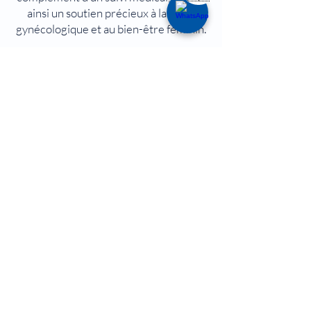
ainsi un soutien précieux à la santé
gynécologique et au bien-être féminin.
Comment se passe une
session d´acupunture?
Comment se déroule une séance
d’acupuncture ?
Chaque séance débute par un
échange afin de mieux comprendre
votre état de santé, vos symptômes
et vos besoins. À partir de cette
évaluation globale, un traitement
personnalisé est établi.
De fines aiguilles stériles sont
ensuite placées sur des points
spécifiques du corps afin de rétablir